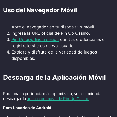
Uso del Navegador Móvil
Abre el navegador en tu dispositivo móvil.
Ingresa la URL oficial de Pin Up Casino.
Pin Up app Inicia sesión
con tus credenciales o
regístrate si eres nuevo usuario.
Explora y disfruta de la variedad de juegos
disponibles.
Descarga de la Aplicación Móvil
Para una experiencia más optimizada, se recomienda
descargar la
aplicación móvil de Pin Up Casino
.
Para Usuarios de Android