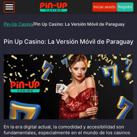
Iniciar sesión
Registro
/
Pin-Up Casino
Pin Up Casino: La Versión Móvil de Paraguay
Pin Up Casino: La Versión Móvil de Paraguay
En la era digital actual, la comodidad y accesibilidad son
fundamentales, especialmente en el mundo de los casinos