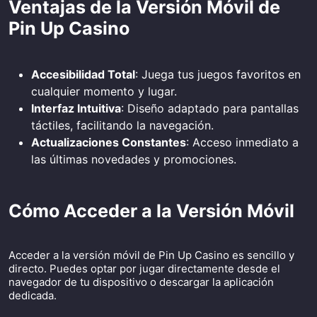
Ventajas de la Versión Móvil de
Pin Up Casino
Accesibilidad Total
: Juega tus juegos favoritos en
cualquier momento y lugar.
Interfaz Intuitiva
: Diseño adaptado para pantallas
táctiles, facilitando la navegación.
Actualizaciones Constantes
: Acceso inmediato a
las últimas novedades y promociones.
Cómo Acceder a la Versión Móvil
Acceder a la versión móvil de Pin Up Casino es sencillo y
directo. Puedes optar por jugar directamente desde el
navegador de tu dispositivo o descargar la aplicación
dedicada.