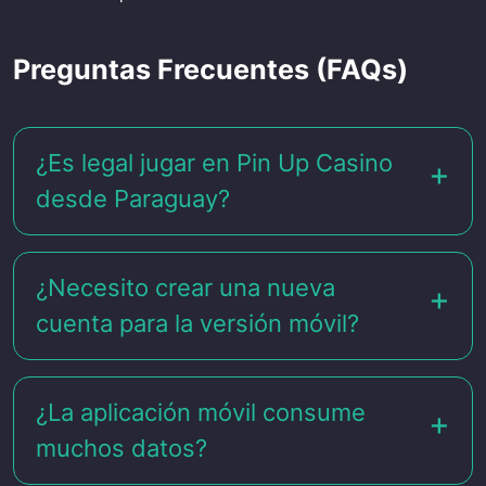
Preguntas Frecuentes (FAQs)
¿Es legal jugar en Pin Up Casino
desde Paraguay?
¿Necesito crear una nueva
cuenta para la versión móvil?
¿La aplicación móvil consume
muchos datos?