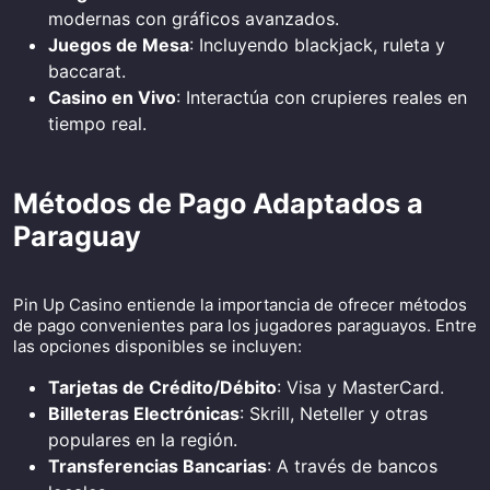
modernas con gráficos avanzados.
Juegos de Mesa
: Incluyendo blackjack, ruleta y
baccarat.
Casino en Vivo
: Interactúa con crupieres reales en
tiempo real.
Métodos de Pago Adaptados a
Paraguay
Pin Up Casino entiende la importancia de ofrecer métodos
de pago convenientes para los jugadores paraguayos. Entre
las opciones disponibles se incluyen:
Tarjetas de Crédito/Débito
: Visa y MasterCard.
Billeteras Electrónicas
: Skrill, Neteller y otras
populares en la región.
Transferencias Bancarias
: A través de bancos