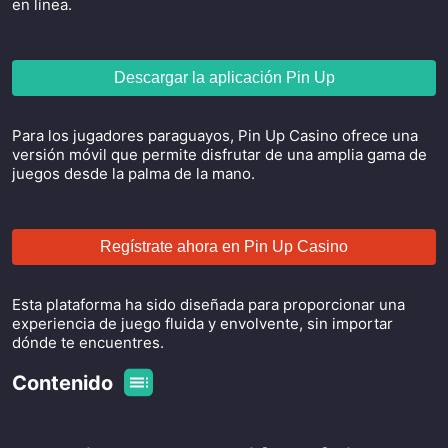
en línea.
Descargar la aplicación Pin Up
Para los jugadores paraguayos, Pin Up Casino ofrece una
versión móvil que permite disfrutar de una amplia gama de
juegos desde la palma de la mano.
Regístrate ahora en Pin Up Casino
Esta plataforma ha sido diseñada para proporcionar una
experiencia de juego fluida y envolvente, sin importar
dónde te encuentres.
Contenido